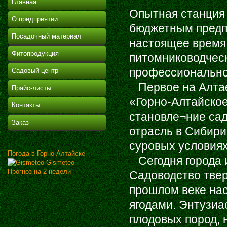
Главная
Опытная станция
О предприятии
бюджетным предп
Посадочный материал
настоящее время
Фитопродукция
питомниководчес
профессионально
Садовый центр
Первое на Алтае
Прайс-листы
«Горно-Алтайское
Контакты
становле¬ние сад
Заказ
отрасль в Сибири
суровых условиях
Погода в Горно-Алтайске
Сегодня города и
Gismeteo
Прогноз на 2 недели
Садоводство твер
прошлом веке на
ягодами. Энтузиа
плодовых пород, 