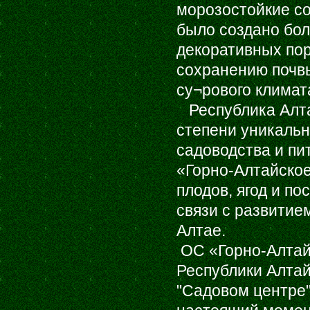
морозостойкие со
было создано бол
декоративных пор
сохранению почвы
су¬рового климат
Республика Алта
степени уникальн
садоводства и пи
«Горно-Алтайское
плодов, ягод и по
связи с развитие
Алтае.
ОС «Горно-Алтайс
Республики Алтай
"Садовом центре" 